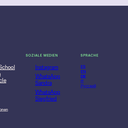
SOZIALE MEDIEN
SPRACHE
 School
Instagram
ES
EN
n
WhatsApp
DE
cle
IT
Sandra
Русский
WhatsApp
Siegfried
onen