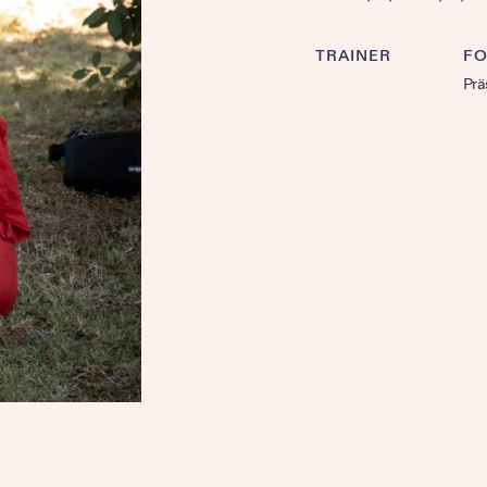
TRAINER
F
Prä