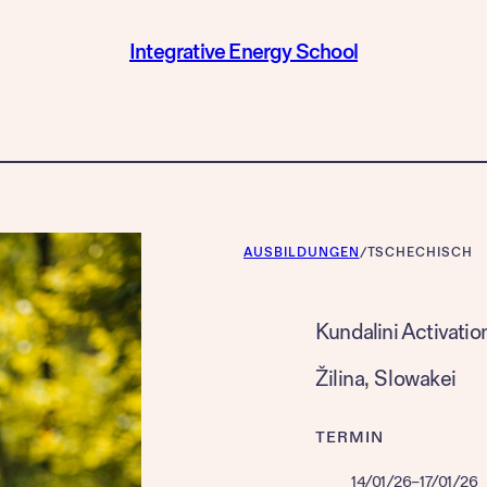
Integrative Energy School
AUSBILDUNGEN
/
TSCHECHISCH
Kundalini Activatio
Žilina
, 
Slowakei
TERMIN
14/01/26
–
17/01/26