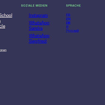
SOZIALE MEDIEN
SPRACHE
 School
Instagram
ES
EN
n
WhatsApp
DE
cle
IT
Sandra
Русский
WhatsApp
Siegfried
onen