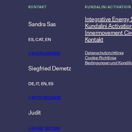
KONTAKT
KUNDALINI ACTIVATION
Integrative Energy
Sandra Sas
Kundalini Activatio
Innermovement Cir
Kontakt
ES, CAT, EN
Datenschutzrichtlinie
+34 670 039 625
Cookie-Richtlinie
Bedingungen und Konditi
Siegfried Demetz
DE, IT, EN, ES
+49 172 822 8435
Judit
+34 667 927 829