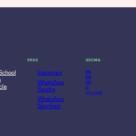
RRSS
IDIOMA
 School
Instagram
ES
EN
n
WhatsApp
DE
cle
IT
Sandra
Русский
WhatsApp
Siegfried