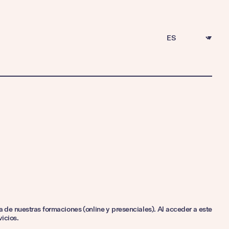
E
l
e
g
i
r
u
n
i
d
i
o
m
a
 de nuestras formaciones (online y presenciales). Al acceder a este
vicios.