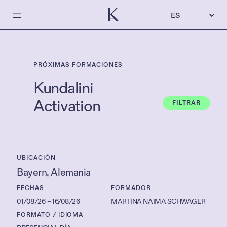
E
l
e
g
i
r
u
PRÓXIMAS FORMACIONES
n
i
Kundalini
d
i
Activation
FILTRAR
o
m
a
UBICACIÓN
Bayern
, 
Alemania
FECHAS
FORMADOR
01/08/26
–
16/08/26
MARTINA NAIMA SCHWAGER
FORMATO / IDIOMA