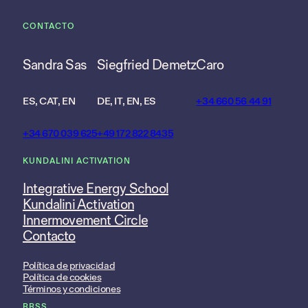
CONTACTO
Sandra Sas
Siegfried Demetz
Caro
ES, CAT, EN
DE, IT, EN, ES
+34 660 56 44 91
+34 670 039 625
+49 172 822 8435
KUNDALINI ACTIVATION
Integrative Energy School
Kundalini Activation
Innermovement Circle
Contacto
Política de privacidad
Política de cookies
Términos y condiciones
RRSS