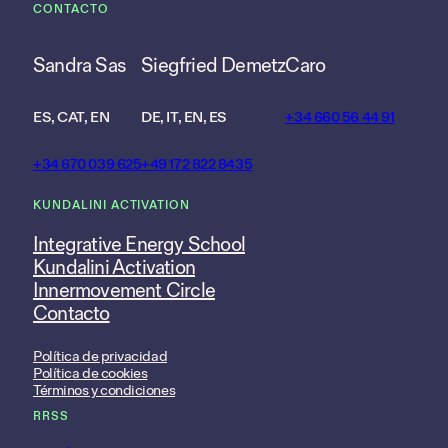
CONTACTO
Sandra Sas
Siegfried Demetz
Caro
ES, CAT, EN
DE, IT, EN, ES
+34 660 56 44 91
+34 670 039 625
+49 172 822 8435
KUNDALINI ACTIVATION
Integrative Energy School
Kundalini Activation
Innermovement Circle
Contacto
Política de privacidad
Política de cookies
Términos y condiciones
RRSS