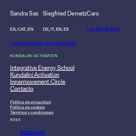
Sandra Sas
Siegfried Demetz
Caro
ES, CAT, EN
DE, IT, EN, ES
+34 660 56 44 91
+34 670 039 625
+49 172 822 8435
KUNDALINI ACTIVATION
Integrative Energy School
Kundalini Activation
Innermovement Circle
Contacto
Política de privacidad
Política de cookies
Términos y condiciones
RRSS
Instagram