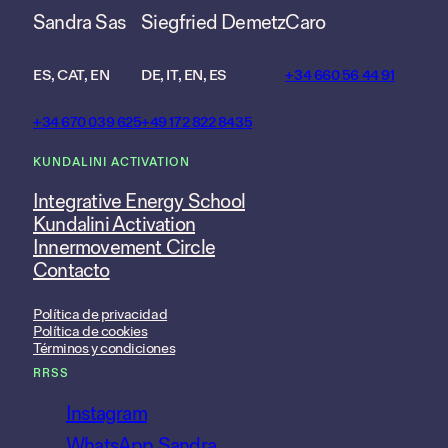
Sandra Sas
Siegfried Demetz
Caro
ES, CAT, EN
DE, IT, EN, ES
+34 660 56 44 91
+34 670 039 625
+49 172 822 8435
KUNDALINI ACTIVATION
Integrative Energy School
Kundalini Activation
Innermovement Circle
Contacto
Política de privacidad
Política de cookies
Términos y condiciones
RRSS
Instagram
WhatsApp Sandra