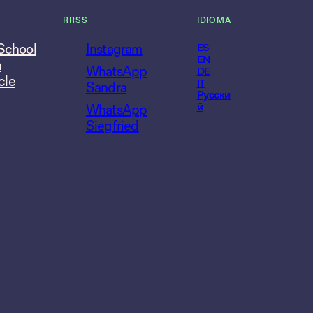
RRSS
IDIOMA
 School
Instagram
ES
EN
n
WhatsApp
DE
cle
IT
Sandra
Русски
й
WhatsApp
Siegfried