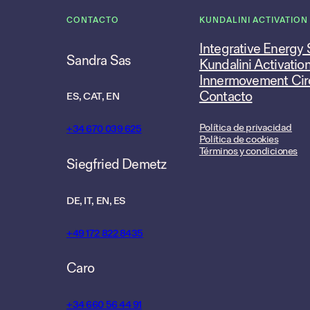
CONTACTO
KUNDALINI ACTIVATION
Integrative Energy
Sandra Sas
Kundalini Activatio
Innermovement Cir
Contacto
ES, CAT, EN
Política de privacidad
+34 670 039 625
Política de cookies
Términos y condiciones
Siegfried Demetz
DE, IT, EN, ES
+49 172 822 8435
Caro
+34 660 56 44 91