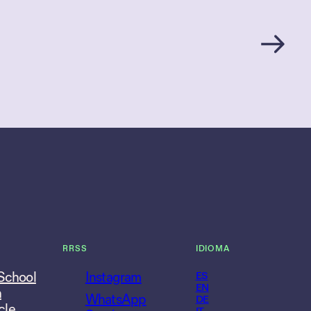
RRSS
IDIOMA
 School
Instagram
ES
EN
n
WhatsApp
DE
cle