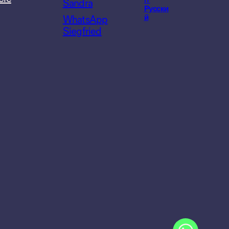
IT
Sandra
Русски
й
WhatsApp
Siegfried