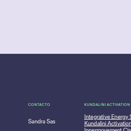
CONTACTO
KUNDALINI ACTIVATION
Integrative Energy
Sandra Sas
Kundalini Activatio
Innermovement Cir